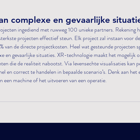
an complexe en gevaarlijke situati
projecten ingediend met ruwweg 100 unieke partners. Rekening 
sterkste projecten effectief steun. Elk project zal instaan voor de
% van de directe projectkosten. Heel wat gesteunde projecten sp
e en gevaarlijke situaties. XR-technologie maakt het mogelijk 
hten die de realiteit nabootst. Via levensechte visualisaties kan p
el en correct te handelen in bepaalde scenario’s. Denk aan het 
an een machine of het uitvoeren van een operatie.