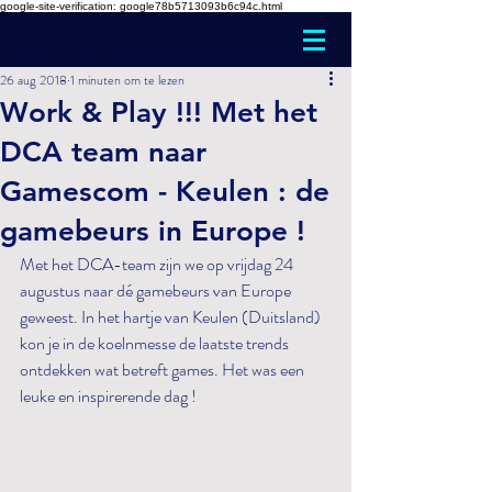
google-site-verification: google78b5713093b6c94c.html
26 aug 2018
1 minuten om te lezen
Work & Play !!! Met het
DCA team naar
Gamescom - Keulen : de
gamebeurs in Europe !
Met het DCA-team zijn we op vrijdag 24 
augustus naar dé gamebeurs van Europe  
geweest. In het hartje van Keulen (Duitsland) 
kon je in de koelnmesse de laatste trends 
ontdekken wat betreft games. Het was een 
leuke en inspirerende dag !