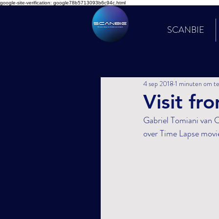
google-site-verification: google78b5713093b6c94c.html
SCANBIE
4 sep 2018
1 minuten om te
Visit f
Gabriel Tomiani van C
over Time Lapse movie