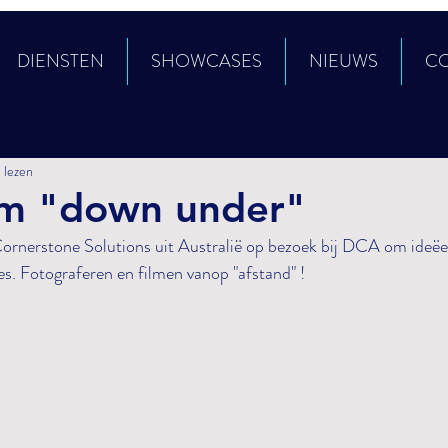
DIENSTEN
SHOWCASES
NIEUWS
C
 lezen
rom "down under"
ornerstone Solutions uit Australië op bezoek bij DCA om ideëen
s. Fotograferen en filmen vanop "afstand" !