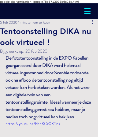
google-site-verification: google78b5713093b6c94c.html
5 feb 2020
1 minuten om te lezen
Tentoonstelling DIKA nu
ook virtueel !
Bijgewerkt op:
20 feb 2020
De fototentoonstelling in de EXPO Kapellen 
georganiseerd door DIKA werd helemaal 
virtueel ingescanned door Scanbie zodoende 
ook na afloop de tentoonstelling nog altijd 
virtueel kan herbekeken worden. Als het ware 
een digitale twin van een 
tentoonstellingsruimte. Ideaal wanneer je deze 
tentoonstelling gemist zou hebben, maar je 
nadien toch nog virtueel kan bekijken
. 
https://youtu.be/hbhKCz0XYnk