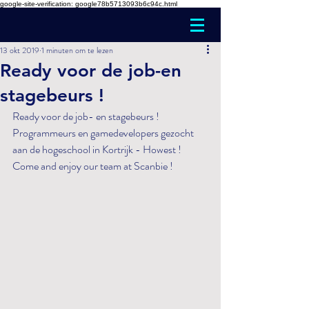
google-site-verification: google78b5713093b6c94c.html
13 okt 2019
1 minuten om te lezen
Ready voor de job-en
stagebeurs !
Ready voor de job- en stagebeurs ! 
Programmeurs en gamedevelopers gezocht 
aan de hogeschool in Kortrijk - Howest ! 
Come and enjoy our team at Scanbie ! 