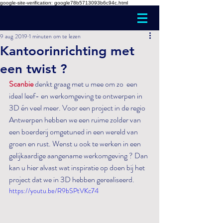
google-site-verification: google78b5713093b6c94c.html
9 aug 2019
1 minuten om te lezen
Kantoorinrichting met
een twist ?
Scanbie
 denkt graag met u mee om zo  een 
ideal leef- en werkomgeving te ontwerpen in 
3D én veel meer. Voor een project in de regio 
Antwerpen hebben we een ruime zolder van 
een boerderij omgetuned in een wereld van 
groen en rust. Wenst u ook te werken in een 
gelijkaardige aangename werkomgeving ? Dan 
kan u hier alvast wat inspiratie op doen bij het 
project dat we in 3D hebben gerealiseerd.
https://youtu.be/R9bSPtVKc74