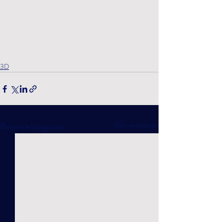
3D
Recente blogposts
Alles weergeven