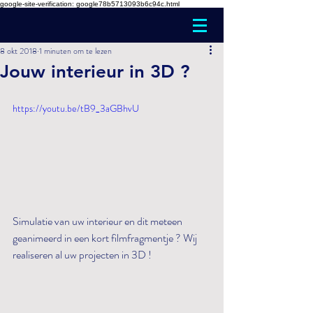
google-site-verification: google78b5713093b6c94c.html
8 okt 2018
1 minuten om te lezen
Jouw interieur in 3D ?
https://youtu.be/tB9_3aGBhvU
Simulatie van uw interieur en dit meteen 
geanimeerd in een kort filmfragmentje ? Wij 
realiseren al uw projecten in 3D ! 