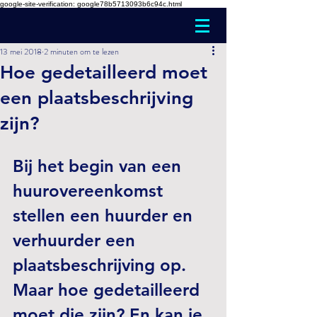
google-site-verification: google78b5713093b6c94c.html
13 mei 2018
2 minuten om te lezen
Hoe gedetailleerd moet
een plaatsbeschrijving
zijn?
Bij het begin van een 
huurovereenkomst 
stellen een huurder en 
verhuurder een 
plaatsbeschrijving op. 
Maar hoe gedetailleerd 
moet die zijn? En kan je 