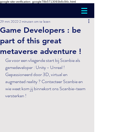
google-site-verification: google78b5713093b6c94c.html
29 mrt 2022
2 minuten om te lezen
Game Developers : be
part of this great
metaverse adventure !
Ga voor een vliegende start bij Scanbie als 
gamedeveloper : Unity - Unreal ! 
Gepassioneerd door 3D, virtual en 
augmented reality ? Contacteer Scanbie en 
wie weet kom jij binnekort ons Scanbie-team 
versterken !