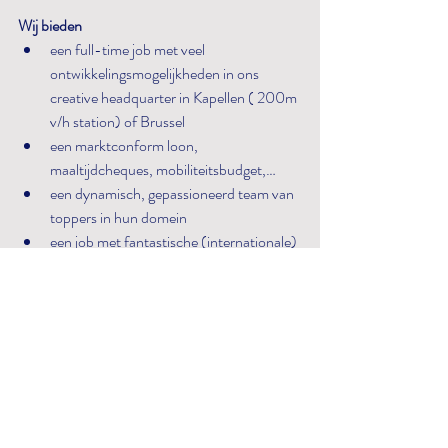
Wij bieden
een full-time job met veel 
ontwikkelingsmogelijkheden in ons 
creative headquarter in Kapellen ( 200m 
v/h station) of Brussel
een marktconform loon, 
maaltijdcheques, mobiliteitsbudget,…
een dynamisch, gepassioneerd team van 
toppers in hun domein
een job met fantastische (internationale) 
uitdagingen
een kruisbestuivende omgeving waar 
overleg en inspraak vaste waarden zijn
Stuur je CV en portfolio
Solliciteer vandaag nog !