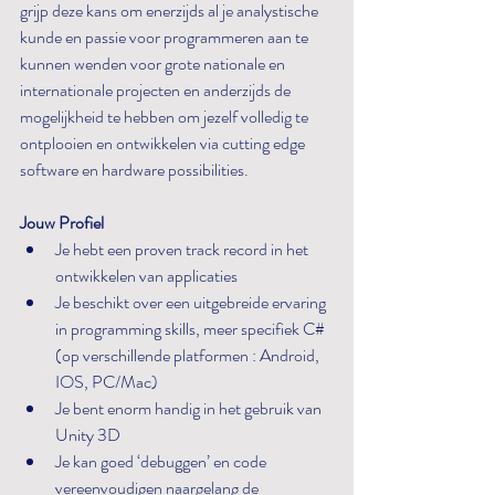
grijp deze kans om enerzijds al je analystische 
kunde en passie voor programmeren aan te 
kunnen wenden voor grote nationale en 
internationale projecten en anderzijds de 
mogelijkheid te hebben om jezelf volledig te 
ontplooien en ontwikkelen via cutting edge 
software en hardware possibilities.
Jouw Profiel
Je hebt een proven track record in het 
ontwikkelen van applicaties
Je beschikt over een uitgebreide ervaring 
in programming skills, meer specifiek C# 
(op verschillende platformen : Android, 
IOS, PC/Mac)
Je bent enorm handig in het gebruik van 
Unity 3D
Je kan goed ‘debuggen’ en code 
vereenvoudigen naargelang de 