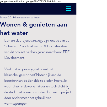
google-site-verification: google78b5713093b6c94c.html
16 nov 2018
1 minuten om te lezen
Wonen & genieten aan
het water
Een uniek project vanwege zijn locatie aan de 
Schelde.  Proud dat we de 3D visualsisaties 
van dit project hebben gerealiseerd voor FRE 
Development.
Veel rust en privacy, dat is wat het 
kleinschalige woonerf Notendijk aan de 
boorden van de Schelde te bieden heeft. Je 
woont hier in de volle natuur en toch dicht bij 
de stad. Het is een bijzonder duurzaam project 
door onder meer het gebruik van 
warmtepompen. 