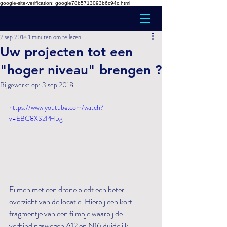
google-site-verification: google78b5713093b6c94c.html
2 sep 2018
1 minuten om te lezen
Uw projecten tot een
"hoger niveau" brengen ?
Bijgewerkt op:
3 sep 2018
https://www.youtube.com/watch?
v=EBC8XS2PH5g
Filmen met een drone biedt een beter 
overzicht van de locatie. Hierbij een kort 
fragmentje van een filmpje waarbij de 
verbindingswegen A12 en N16 duidelijk 