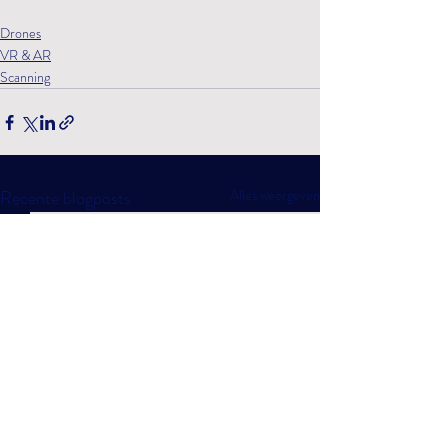
Drones
VR & AR
Scanning
Recente blogposts
Alles weergeven