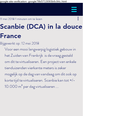
google-site-verification: google78b5713093b6c94c.html
11 mei 2018
1 minuten om te lezen
Scanbie (DCA) in la douce
France
Bijgewerkt op:
12 mei 2018
Voor een mooi langwerpig logistiek gebouw in 
het Zuiden van Frankrijk  is de vraag gesteld 
om dit te virtualiseren. Een project van enkele 
tienduizenden vierkante meters is zeker 
mogelijk op de dag van vandaag om dit ook op 
korte tijd te virtualiseren. Scanbie kan tot +/- 
10.000 m² per dag virtualiseren ... 