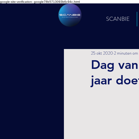
google-site-verification: google78b5713093b6c94c.html
SCANBIE
25 okt 2020
2 minuten om 
Dag van
jaar doe