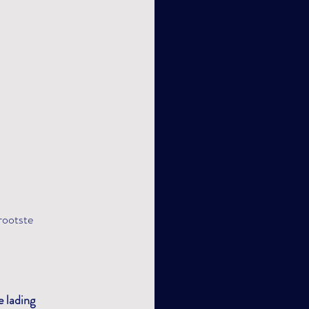
rootste 
 lading 