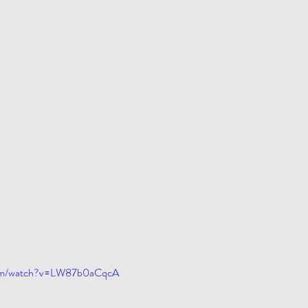
com/watch?v=LW87b0aCqcA