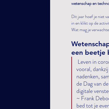
wetenschap en technol
Dit jaar hoef je niet v
in en klikt op de acti
Wat mag je verwacht
Wetenschap 
een beetje 
 Leven in coronatijden, het is niet makkelijk. Maar we zijn veerkrachtig. En 
vooral, dankz
nadenken, sam
de Dag van de
digitale venste
~ Frank Deboo
bed tot je eve