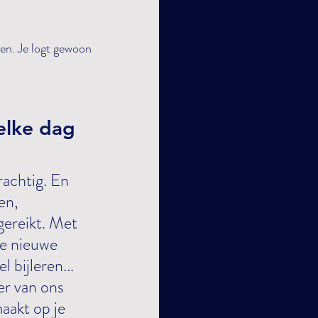
ppen. Je logt gewoon 
elke dag 
en, 
ereikt. Met 
e nieuwe 
 bijleren... 
r van ons 
aakt op je 