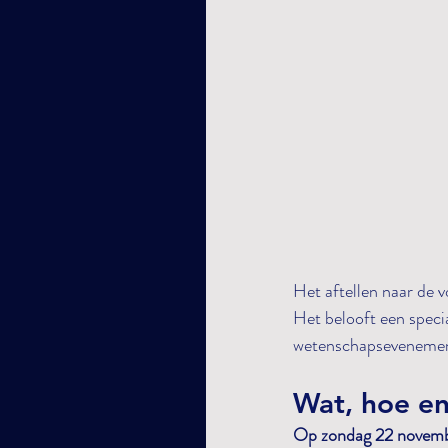
Het aftellen naar de
Het belooft een specia
wetenschapsevenement 
Wat, hoe e
Op zondag 22 november