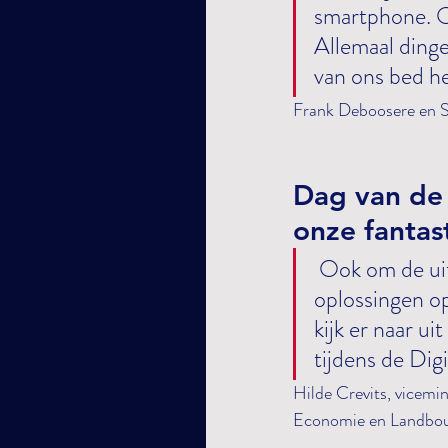
smartphone. Of 
Allemaal dinge
van ons bed h
Frank Deboosere en S
Dag van de 
onze fantas
 Ook om de uitdaging van het klimaat aan te pakken, rekenen we voor 
oplossingen op
kijk er naar 
tijdens de Dig
Hilde Crevits, vicemi
Economie en Landbouw