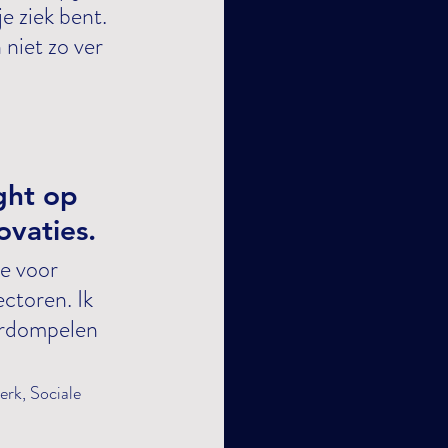
e ziek bent. 
niet zo ver 
ght op 
ovaties.
ctoren. Ik 
erdompelen 
rk, Sociale 