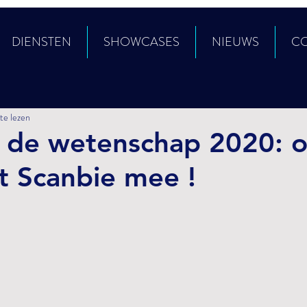
DIENSTEN
SHOWCASES
NIEUWS
C
te lezen
 de wetenschap 2020: o
t Scanbie mee !