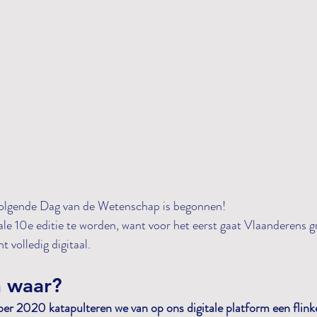
 volgende Dag van de Wetenschap is begonnen!
le 10e editie te worden, want voor het eerst gaat Vlaanderens g
volledig digitaal. 
n waar?
 2020 katapulteren we van op ons digitale platform een flinke