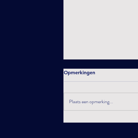
Opmerkingen
Plaats een opmerking...
What will 2025 bring ?