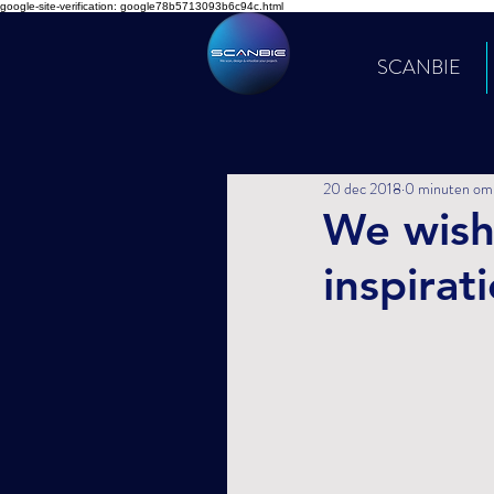
google-site-verification: google78b5713093b6c94c.html
SCANBIE
20 dec 2018
0 minuten om 
We wish
inspirat