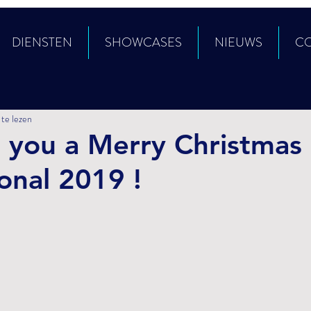
DIENSTEN
SHOWCASES
NIEUWS
C
te lezen
 you a Merry Christmas
ional 2019 !