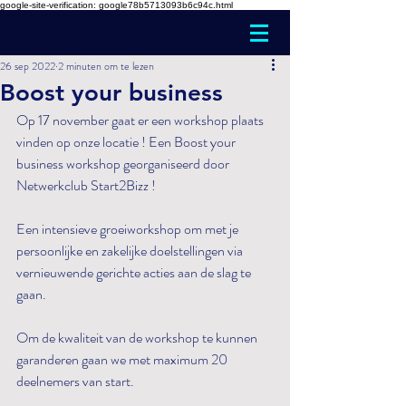
google-site-verification: google78b5713093b6c94c.html
26 sep 2022
2 minuten om te lezen
Boost your business
Op 17 november gaat er een workshop plaats 
vinden op onze locatie ! Een Boost your 
business workshop georganiseerd door 
Netwerkclub Start2Bizz ! 
Een intensieve groeiworkshop om met je 
persoonlijke en zakelijke doelstellingen via 
vernieuwende gerichte acties aan de slag te 
gaan.
Om de kwaliteit van de workshop te kunnen 
garanderen gaan we met maximum 20 
deelnemers van start.