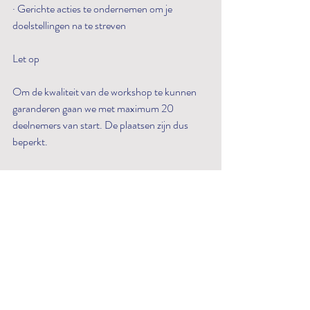
· Gerichte acties te ondernemen om je 
doelstellingen na te streven
Let op
Om de kwaliteit van de workshop te kunnen 
garanderen gaan we met maximum 20 
deelnemers van start. De plaatsen zijn dus 
beperkt.
Inschrijven en meer weten over het 
programma via https://boost-your-business-
workshop.eventbrite.nl
Recente blogposts
Alles weergeven