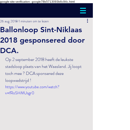
google-site-verification: google78b5713093b6c94c.html
26 aug 2018
1 minuten om te lezen
Ballonloop Sint-Niklaas
2018 gesponsered door
DCA.
Op 2 september 2018 heeft de leukste 
stadsloop plaats van het Waasland. Jij loopt 
toch mee ? DCA sponsered deze 
loopwedstrijd ! 
https://www.youtube.com/watch?
v=fRoSHMUsgr0