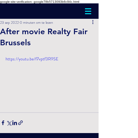
google-site-verification: google78b5713093b6c94c.html
23 sep 2022
0 minuten om te lezen
After movie Realty Fair
Brussels
https://youtu.be/f7vptf3R9SE