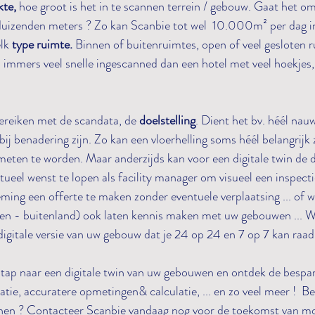
te, 
hoe groot is het in te scannen terrein / gebouw. Gaat het om 
duizenden meters ? Zo kan Scanbie tot wel  10.000m² per dag i
lk 
type ruimte.
 Binnen of buitenruimtes, open of veel gesloten r
 immers veel snelle ingescanned dan een hotel met veel hoekjes,
bereiken met de scandata, de 
doelstelling
. Dient het bv. héél na
ij benadering zijn. Zo kan een vloerhelling soms héél belangrijk z
en te worden. Maar anderzijds kan voor een digitale twin de doe
tueel wenst te lopen als facility manager om visueel een inspecti
ing een offerte te maken zonder eventuele verplaatsing ... of wi
en - buitenland) ook laten kennis maken met uw gebouwen ... Wa
digitale versie van uw gebouw dat je 24 op 24 en 7 op 7 kan raad
tap naar een digitale twin van uw gebouwen en ontdek de besparin
ie, accuratere opmetingen& calculatie, ... en zo veel meer !  B
nen ? Contacteer Scanbie vandaag nog voor de toekomst van mo