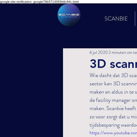
google-site-verification: google78b5713093b6c94c.html
SCANBIE
6 jul 2020
2 minuten om te
3D scann
Wie dacht dat 3D scan
sector kan 3D scannin
maken en aldus in te 
de facility manager o
maken. Scanbie heeft 
zo voor zorgt dat u m
tijdsbesparing waardo
https://www.youtube.