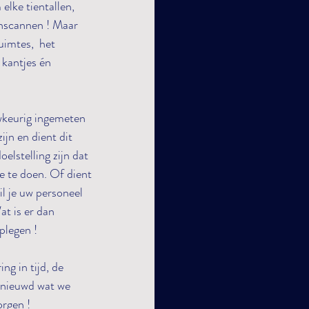
elke tientallen, 
nscannen ! Maar 
uimtes,  het 
 kantjes én 
uwkeurig ingemeten 
ijn en dient dit 
lstelling zijn dat 
e te doen. Of dient 
l je uw personeel 
t is er dan 
plegen !
g in tijd, de 
enieuwd wat we 
rgen !