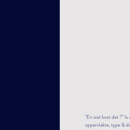
"En wat kost dat ?" Is
oppervlakte, type & do