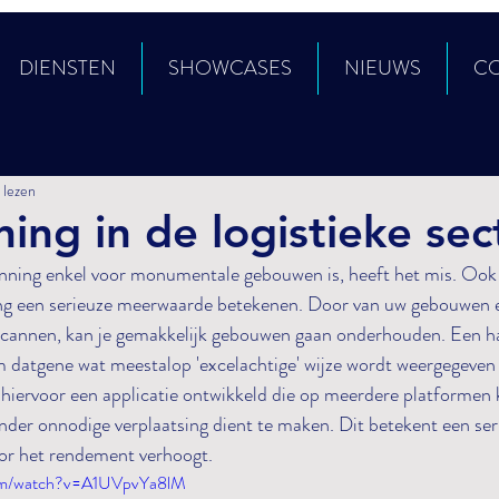
DIENSTEN
SHOWCASES
NIEUWS
C
 lezen
ing in de logistieke sec
ning enkel voor monumentale gebouwen is, heeft het mis. Ook i
g een serieuze meerwaarde betekenen. Door van uw gebouwen een
scannen, kan je gemakkelijk gebouwen gaan onderhouden. Een ha
m datgene wat meestalop 'excelachtige' wijze wordt weergegeven 
hiervoor een applicatie ontwikkeld die op meerdere platformen 
inder onnodige verplaatsing dient te maken. Dit betekent een ser
or het rendement verhoogt. 
com/watch?v=A1UVpvYa8lM