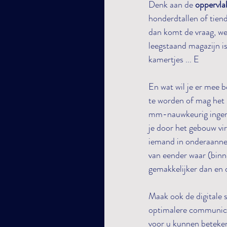
Denk aan de 
oppervlak
honderdtallen of tien
dan komt de vraag, we
leegstaand magazijn is
kamertjes ... E
En wat wil je er mee 
te worden of mag het b
mm-nauwkeurig ingemet
je door het gebouw vir
iemand in onderaannem
van eender waar (binn
gemakkelijker dan en 
Maak ook de digitale s
optimalere communicat
voor u kunnen beteke