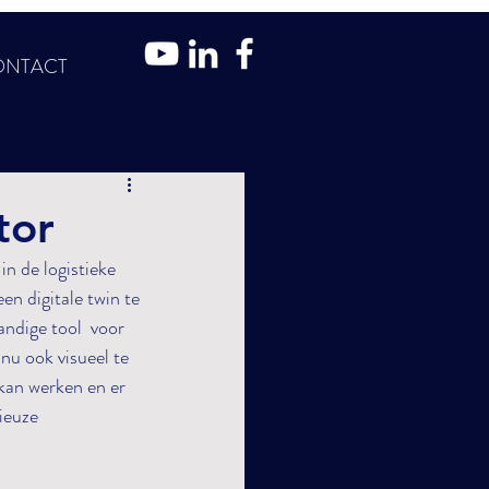
ONTACT
tor
n de logistieke 
 digitale twin te 
ndige tool  voor 
nu ook visueel te 
kan werken en er 
ieuze 